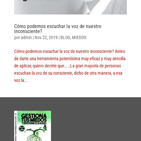
Cómo podemos escuchar la voz de nuestro
inconsciente?
por
admin
|
Nov 22, 2019
|
BLOG
,
MIEDOS
Cómo podemos escuchar la voz de nuestro inconsciente? Antes
de darte una herramienta potentísima muy eficaz y muy sencilla
de aplicar, quiero decirte que… …La gran mayoría de personas
escuchan la voz de su consciente, dicho de otra manera, a esa
voz la...